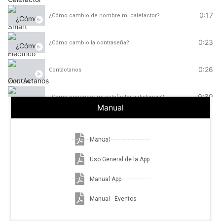
0:17
¿Cómo cambio de nombre mi calefactor?
0:23
¿Cómo cambio la contraseña?
0:26
Contáctanos
0:39
¿Cómo encender mi calefactor a distancia?
Manual
0:33
¿Cómo conectar el calefactor al WiFi?
Manual
6:24
¿Cómo vincular tus dispositivos Calden Smart con Alexa DESDE 
Uso General de la App
Manual App
Manual - Eventos