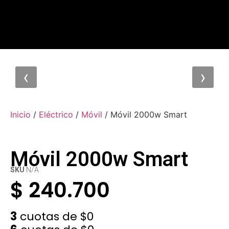
‹
›
Inicio
/
Eléctrico
/
Móvil
/ Móvil 2000w Smart
Móvil 2000w Smart
SKU
N/A
$
240.700
3
cuotas de
$0