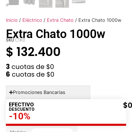
Inicio
/
Eléctrico
/
Extra Chato
/ Extra Chato 1000w
Extra Chato 1000w
SKU
C1K0
$
132.400
3
cuotas de
$0
6
cuotas de
$0
Promociones Bancarias
$
EFECTIVO
DESCUENTO
-10%