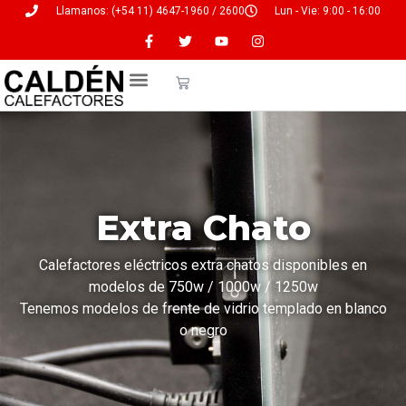
Llamanos: (+54 11) 4647-1960 / 2600
Lun - Vie: 9:00 - 16:00
Servicio Técnico
Extra Chato
Calefactores eléctricos extra chatos disponibles en
modelos de 750w / 1000w / 1250w
Tenemos modelos de frente de vidrio templado en blanco
o negro