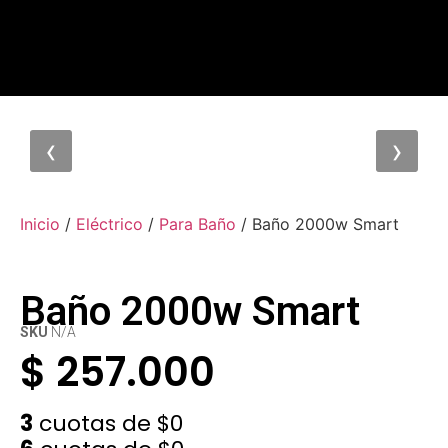
‹
›
Inicio
/
Eléctrico
/
Para Baño
/ Baño 2000w Smart
Baño 2000w Smart
SKU
N/A
$
257.000
3
cuotas de
$0