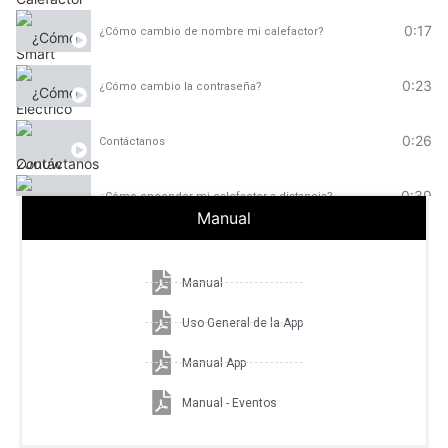
0:17
¿Cómo cambio de nombre mi calefactor?
0:23
¿Cómo cambio la contraseña?
0:26
Contáctanos
0:39
¿Cómo encender mi calefactor a distancia?
Manual
0:33
¿Cómo conectar el calefactor al WiFi?
Manual
6:24
¿Cómo vincular tus dispositivos Calden Smart con Alexa DESDE 
Uso General de la App
Manual App
Manual - Eventos