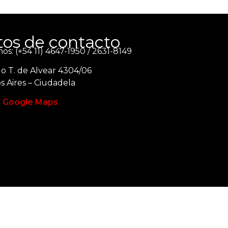
os de contacto
os: (+54 11) 4647-1950 / 2631-8149
o T. de Alvear 4304/06
 Aires – Ciudadela
n Google Maps