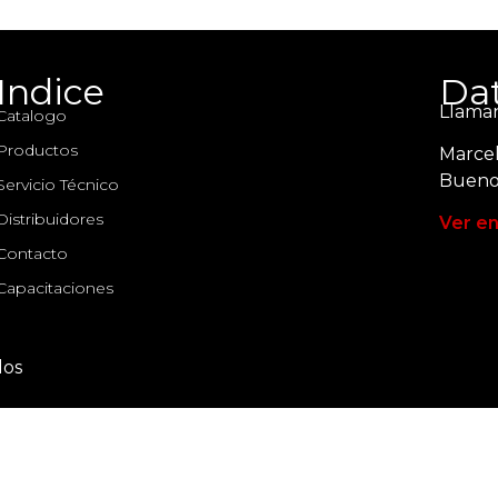
Indice
Dat
Llaman
Catalogo
Productos
Marcel
Buenos
Servicio Técnico
Distribuidores
Ver e
Contacto
Capacitaciones
dos