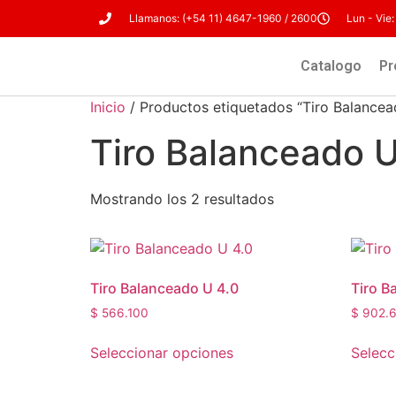
Llamanos: (+54 11) 4647-1960 / 2600
Lun - Vie:
Catalogo
Pr
Inicio
/ Productos etiquetados “Tiro Balancea
Tiro Balanceado U
Mostrando los 2 resultados
Tiro Balanceado U 4.0
Tiro B
$
566.100
$
902.
Seleccionar opciones
Selecc