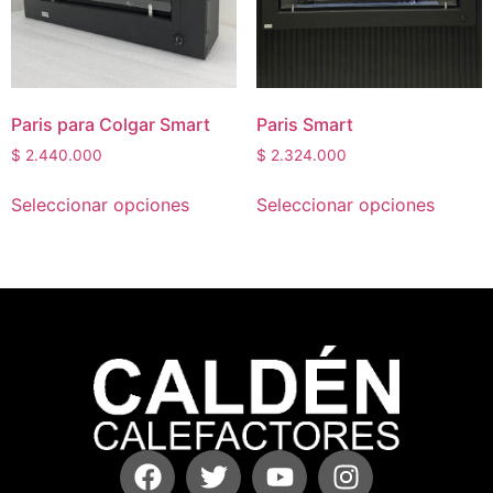
Paris para Colgar Smart
Paris Smart
$
2.440.000
$
2.324.000
Seleccionar opciones
Seleccionar opciones