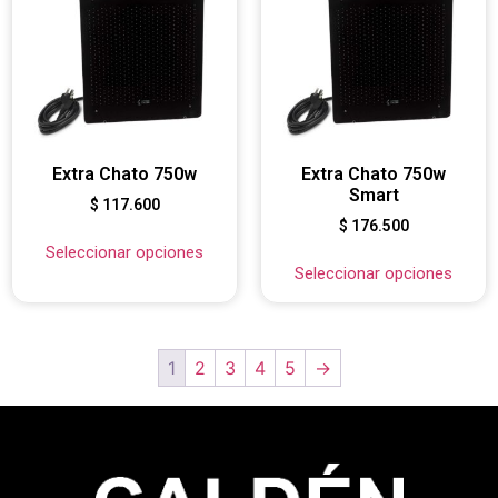
Extra Chato 750w
Extra Chato 750w
Smart
$
117.600
$
176.500
Seleccionar opciones
Seleccionar opciones
1
2
3
4
5
→