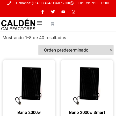
Llamanos: (+54 11) 4647-1960 / 2600
Lun - Vie: 9:00 - 16:00
Servicio Técnico
Mostrando 1–8 de 40 resultados
Baño 2000w
Baño 2000w Smart